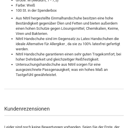
Größe: M (Medium, 7 - 7,5)
Farbe: Weiß
100 St. in der Spenderbox
Aus Nitril hergestellte Einmalhandschuhe besitzen eine hohe
Beständigkeit gegenüber Ölen und Fetten und bieten außerdem
einen hohen Schutze gegen Lösungsmittel, Chemikalien, Keime,
Viren und Bakterien.
Nitril Handschuhe sind im Gegensatz zu Latex Handschuhen die
ideale Alternative für Allergiker , da sie zu 100% latexfrei gefertigt
werden.
Nitril Handschuhe garantieren einen sehr guten Tragekomfort, bei
hoher Dehnbarkeit und gleichzeitiger Reißfestigkeit.
Untersuchungshandschuhe aus Nitril sorgen für eine
ausgezeichnete Passgenauigkeit, was ein hohes Maß an
Tastgefühl gewährleistet.
Kundenrezensionen
Leider sind noch keine Bewertungen vorhanden. Seien Sie der Erste, der