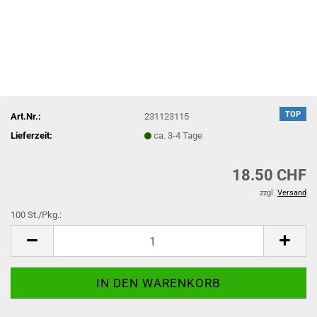
TOP
Art.Nr.:
231123115
Lieferzeit:
ca. 3-4 Tage
18.50 CHF
zzgl.
Versand
100 St./Pkg.:
100
St./Pkg.